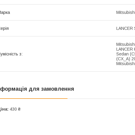
Марка
Mitsubish
ерія
LANCER S
Mitsubish
LANCER K
умісність з:
Sedan (C
(CX_A) 2
Mitsubis
нформація для замовлення
іна:
430 ₴