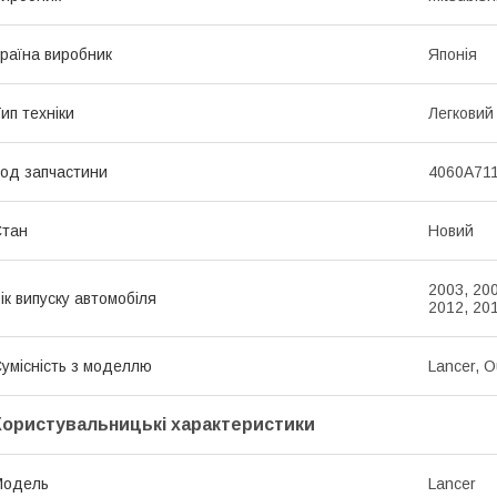
раїна виробник
Японія
ип техніки
Легковий
од запчастини
4060A71
Стан
Новий
2003, 200
ік випуску автомобіля
2012, 201
умісність з моделлю
Lancer, O
Користувальницькі характеристики
Модель
Lancer