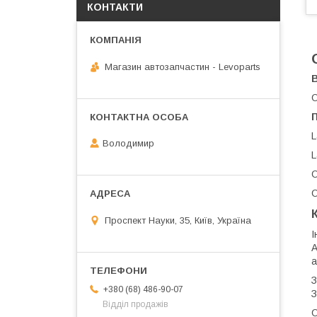
КОНТАКТИ
Магазин автозапчастин - Levoparts
О
L
Володимир
L
O
O
Проспект Науки, 35, Київ, Україна
І
А
а
З
+380 (68) 486-90-07
З
Відділ продажів
О