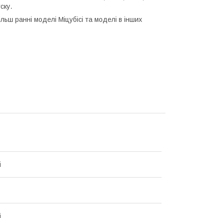
ску.
льш ранні моделі Міцубісі та моделі в інших
i
i