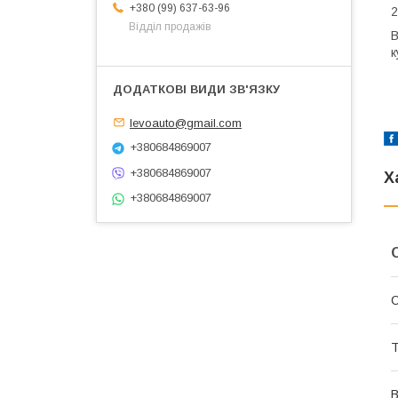
+380 (99) 637-63-96
2
Відділ продажів
В
к
levoauto@gmail.com
+380684869007
+380684869007
Х
+380684869007
С
Т
В