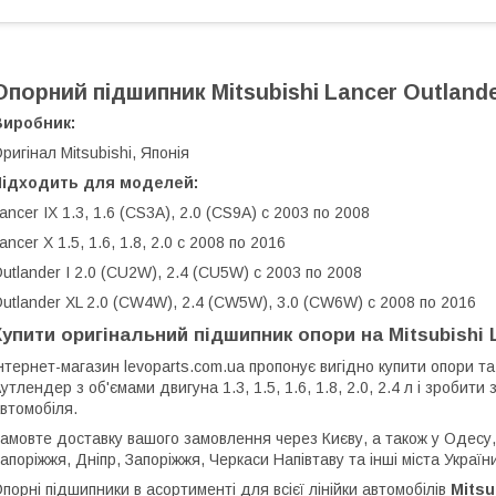
Опорний підшипник Mitsubishi Lancer Outland
Виробник:
ригінал Mitsubishi, Японія
Підходить для моделей:
ancer IX 1.3, 1.6 (CS3A), 2.0 (CS9A) с 2003 по 2008
ancer X 1.5, 1.6, 1.8, 2.0 с 2008 по 2016
utlander I 2.0 (CU2W), 2.4 (CU5W) с 2003 по 2008
utlander XL 2.0 (CW4W), 2.4 (CW5W), 3.0 (CW6W) с 2008 по 2016
Купити оригінальний підшипник опори на Mitsubishi La
нтернет-магазин levoparts.com.ua пропонує вигідно купити опори та
утлендер з об'ємами двигуна 1.3, 1.5, 1.6, 1.8, 2.0, 2.4 л і зроби
втомобіля.
амовте доставку вашого замовлення через Києву, а також у Одесу, 
апоріжжя, Дніпр, Запоріжжя, Черкаси Напівтаву та інші міста Україн
порні підшипники в асортименті для всієї лінійки автомобілів
Mitsu