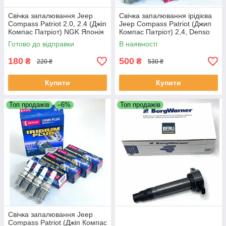
Свічка запалювання Jeep
Свічка запалювання ірідієва
Compass Patriot 2.0, 2.4 (Джіп
Jeep Compass Patriot (Джип
Компас Патріот) NGK Японія
Компас Патріот) 2,4, Denso
ZFR5F11
IK16TT
Готово до відправки
В наявності
180
500
₴
₴
220 ₴
530 ₴
Купити
Купити
Топ продажів
–6%
Топ продажів
Свічка запалювання Jeep
Compass Patriot (Джіп Компас