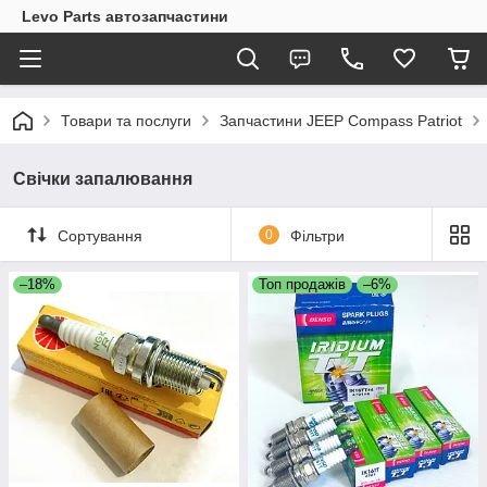
Levo Parts автозапчастини
Товари та послуги
Запчастини JEEP Compass Patriot
Свічки запалювання
Сортування
0
Фільтри
–18%
Топ продажів
–6%