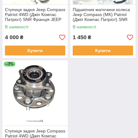
Ступиця задня Jeep Compass
Підшипник маточини колеса
Patriot 4WD (Джіп Компас
Jeep Compass (MK) Patriot
Патріот) SNR Франція JEEP
(Джіп Компас Патріот) SNR
5105770AC
Франція
В наявності
В наявності
4 000
1 450
₴
₴
Купити
Купити
–3%
Ступиця задня Jeep Compass
Patriot 4WD (Джіп Компас