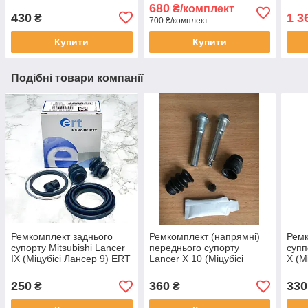
4 1 л
SP2111
680
₴/комплект
430
1 3
₴
700 ₴/комплект
Купити
Купити
Подібні товари компанії
Ремкомплект заднього
Ремкомплект (напрямні)
Ремк
супорту Mitsubishi Lancer
переднього супорту
супп
IX (Міцубісі Лансер 9) ERT
Lancer X 10 (Міцубісі
X (М
Іспанія 40869
Лансер 10) варіатор
1.6,
401
250
360
330
₴
₴