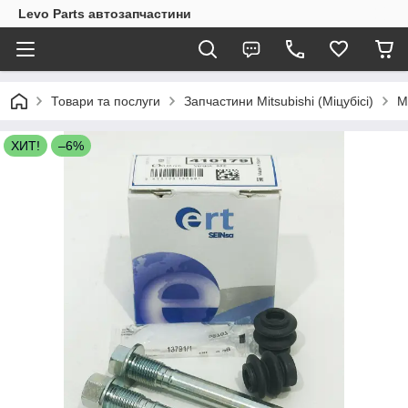
Levo Parts автозапчастини
Товари та послуги
Запчастини Mitsubishi (Міцубісі)
M
ХИТ!
–6%