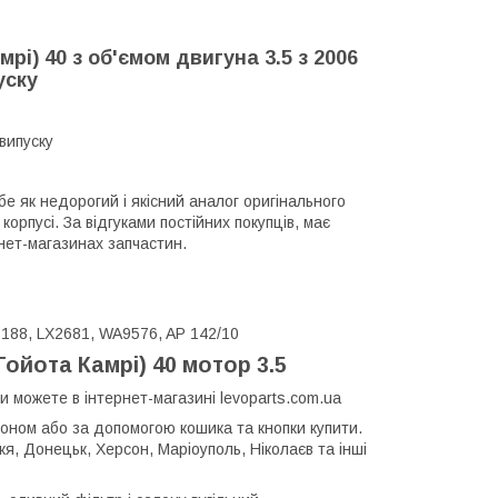
і) 40 з об'ємом двигуна 3.5 з 2006
уску
випуску
як недорогий і якісний аналог оригінального
орпусі. За відгуками постійних покупців, має
рнет-магазинах запчастин.
 188, LX2681, WA9576, AP 142/10
ойота Камрі) 40 мотор 3.5
ви можете в інтернет-магазині levoparts.com.ua
оном або за допомогою кошика та кнопки купити.
жя, Донецьк, Херсон, Маріоуполь, Ніколаєв та інші