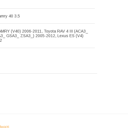
amry 40 3.5
AMRY (V40) 2006-2011, Toyota RAV 4 III (ACA3_
3_ GSA3_ ZSA3_) 2005-2012, Lexus ES (V4)
2
йності