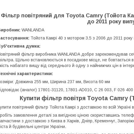
Фільтр повітряний для Toyota Camry (Тойота Камр
до 2011 року вип
Виробник:
WANLANDA
Застосування:
Тойота Камрі 40 з мотором 3.5 з 2006 до 2011 року 
уб'єктивна думка:
овітряний фільтр виробника WANLANDA добре зарекомендував себе 
ільтра. Щільно встановлюється в посадкове місце, не бовтається в к
кість набагато вищу від середнього й одну з найнижчих цін в інте
ехнічні характеристики:
озміри: Довжина 255 мм, Ширина 237 мм, Висота 60 мм
ідповідає (аналог) 17801-31120, 17801-AD010, C 26 003, F 026 400
Купити фільтр повітря Toyota Camry (Т
упити повітряний фільтр Тойота Камрі з доставкою по всій Україні 
робіть замовлення деталі за вигідною ціною скориставшись телеф
апчастини з доставкою з Києва в Харків, Дніпр, Кременчуг, Запоріж
іста й будівельні центри України.