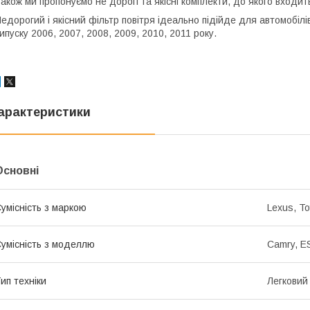
акож ми пропонуємо не дорогі та якісні комплекти, до якого входить
едорогий і якісний фільтр повітря ідеально підійде для автомобіл
ипуску 2006, 2007, 2008, 2009, 2010, 2011 року.
арактеристики
Основні
умісність з маркою
Lexus, To
умісність з моделлю
Camry, E
ип техніки
Легковий