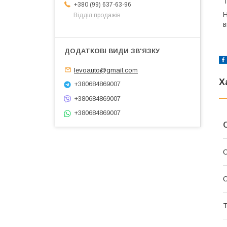
Т
+380 (99) 637-63-96
Н
Відділ продажів
в
levoauto@gmail.com
Х
+380684869007
+380684869007
+380684869007
С
С
Т