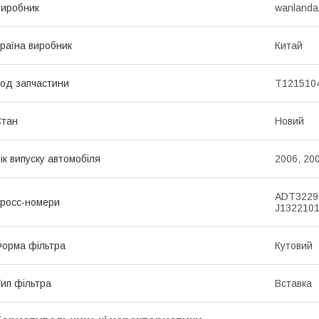
иробник
wanlanda
раїна виробник
Китай
од запчастини
T121510
Стан
Новий
ік випуску автомобіля
2006, 200
ADT32296
росс-номери
J1322101
орма фільтра
Кутовий
ип фільтра
Вставка