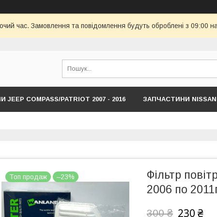
бочий час. Замовлення та повідомлення будуть оброблені з 09:00 н
 JEEP COMPASS/PATRIOT 2007 - 2016
ЗАПЧАСТИНИ NISSAN
HYUNDAI
ЗАПЧАСТИНИ JEEP COMPASS/RENEDADE NEW С 201
Фільтр повіт
Топ продаж
–23%
2006 по 2011
230 ₴
300 ₴