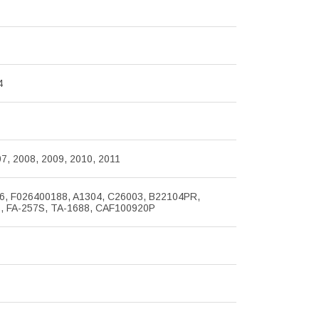
4
7, 2008, 2009, 2010, 2011
, F026400188, A1304, C26003, B22104PR,
, FA-257S, TA-1688, CAF100920P