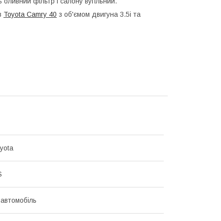
 оливний фільтр і салону вугільний.
ів
Toyota Camry 40
з об'ємом двигуна 3.5i та
yota
S
 автомобіль