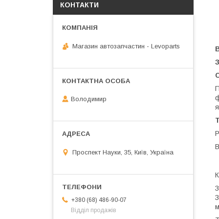
КОНТАКТИ
Магазин автозапчастин - Levoparts
С
П
ф
Володимир
я
Т
Р
В
Проспект Науки, 35, Київ, Україна
К
З
З
+380 (68) 486-90-07
м
Відділ продажів