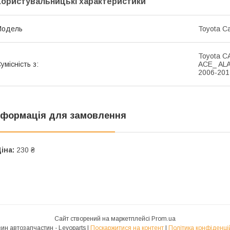
Користувальницькі характеристики
Модель
Toyota C
Toyota C
умісність з:
ACE_ ALA
2006-201
нформація для замовлення
іна:
230 ₴
Сайт створений на маркетплейсі
Prom.ua
Магазин автозапчастин - Levoparts |
Поскаржитися на контент
|
Політика конфіденці