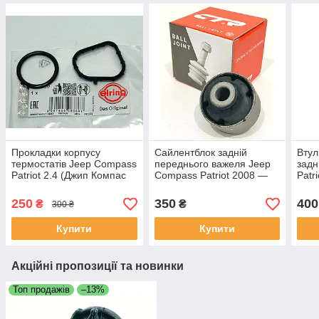
Прокладки корпусу
Сайлентблок задній
Втул
термостатів Jeep Compass
переднього важеля Jeep
задн
Patriot 2.4 (Джип Компас
Compass Patriot 2008 —
Patr
Патріот) 4884572AA,
2016 (Джип Компас
Ком
4884873AA
Патріот) CTR Корея
250
350
400
₴
₴
300 ₴
Купити
Купити
Акційні пропозиції та новинки
Топ продажів
–13%