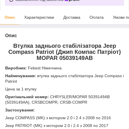
Опис
Характеристики
Доставка
Оплата
Умови п
Опис
Втулка заднього стабілізатора Jeep
Compass Patriot (Джип Компас Патріот)
MOPAR
05039149AB
Виробник:
Febest Німеччина
Найменування:
втулка заднього стабілізатора Jeep Compass і
Patriot
Цена за 1 втулку
Оригінальний номер:
CHRYSLER/MOPAR 5039149AB
(
5039149AA), CRSBCOMPR, CRSB-COMPR
Застосування:
Jeep COMPASS (MK) з мотором 2.0 і 2.4 з 2008 по 2016
Jeep PATRIOT (MK) з мотором 2.0 і 2.4 з 2008 по 2017