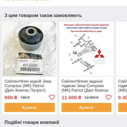
З цим товаром також замовляють
Сайлентблок задній Jeep
Сайлентблоки задньої
Сайл
Compass (MK) Patriot
підвіски Jeep Compass
підв
(Джіп Компас Патріот)
(MK) Patriot (Джіп Компас
(MK)
4013A426 (4013A395)
Патріот) Оригінал
Патр
660
11 600
6 4
₴
₴
700 ₴
12 000 ₴
Купити
Купити
Подібні товари компанії