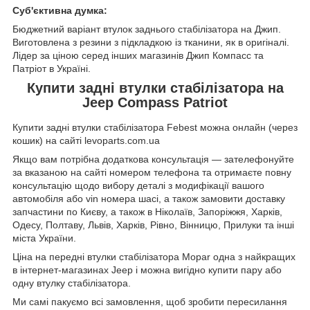
Суб'єктивна думка:
Бюджетний варіант втулок заднього стабілізатора на Джип.
Виготовлена з резини з підкладкою із тканини, як в оригіналі.
Лідер за ціною серед інших магазинів Джип Компасс та
Патріот в Україні.
Купити задні втулки стабілізатора на
Jeep Compass Patriot
Купити задні втулки стабілізатора Febest можна онлайн (через
кошик) на сайті levoparts.com.ua
Якщо вам потрібна додаткова консультація — зателефонуйте
за вказаною на сайті номером телефона та отримаєте повну
консультацію щодо вибору деталі з модифікації вашого
автомобіля або vin номера шасі, а також замовити доставку
запчастини
по Києву, а також
в Ніколаїв, Запоріжжя, Харків,
Одесу, Полтаву, Львів, Харків, Рівно, Вінницю, Прилуки та інші
міста України.
Ціна на передні втулки стабілізатора Mopar одна з найкращих
в інтернет-магазинах Jeep і можна вигідно купити пару або
одну втулку стабілізатора.
Ми самі пакуємо всі замовлення, щоб зробити пересилання