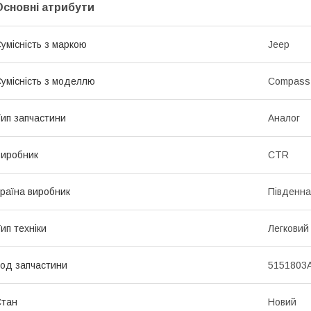
Основні атрибути
умісність з маркою
Jeep
умісність з моделлю
Compass, 
ип запчастини
Аналог
иробник
CTR
раїна виробник
Південна
ип техніки
Легковий
од запчастини
5151803
Стан
Новий