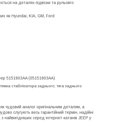
ується на деталях підвіски та рульовго
их як Hyundai, KIA, GM, Ford
eep
5151803AA (
05151803AA)
; тяжка стабілізатора заднього; тяга заднього
як чудовий аналог оригінальним деталям, а
чудово слугують весь гарантійний термін, надійні
на з найвигідніших серед інтернет-катанів JEEP у