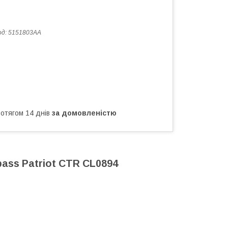
од:
5151803AA
ротягом 14 днів
за домовленістю
pass Patriot CTR CL0894