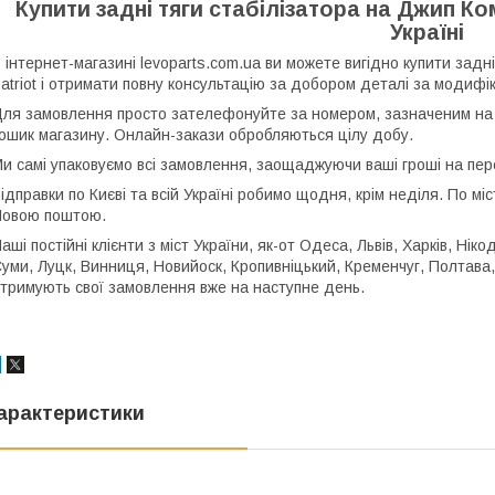
Купити задні тяги стабілізатора на Джип Комп
Україні
 інтернет-магазині levoparts.com.ua ви можете вигідно купити задн
atriot і отримати повну консультацію за добором деталі за модифі
ля замовлення просто зателефонуйте за номером, зазначеним на 
ошик магазину. Онлайн-закази обробляються цілу добу.
и самі упаковуємо всі замовлення, заощаджуючи ваші гроші на пер
ідправки по Києві та всій Україні робимо щодня, крім неділя. По м
овою поштою.
аші постійні клієнти
з міст України, як-от Одеса, Львів, Харків, Ні
уми, Луцк, Винниця, Новийоск, Кропивніцький, Кременчуг, Полтава, 
тримують свої замовлення вже на наступне день.
арактеристики