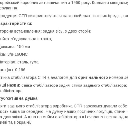
орейський виробник автозапчастин з 1960 року. Компанія спеціаліз
ерування.
родукція CTR використовується на конвейерах світових бредів, так
Характеристики:
торона встановлення: задня вісь, з двох сторін;
тійка: з'єднувальна штанга;
овжина: 150 мм
ізь: 3/8-16UNC
атеріал: сталь, гума
ага (кг): 0,196
тійка стабілізатора CTR є аналогом для
оригінального
номера J
нші назви:
стійка стабілізатора задня; стійка заднього стабілізатора
табілізатора
уб'єктивна думка:
яги заднього стабілізатора виробника CTR зарекомендували себе 
кість вища за середню. На думку наших постійних покупців, стійки 
а довговічні. А ціна на стійки стабілізатора в Levoparts.com.ua од
иєві та в Україні.