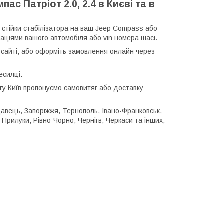
ас Патріот 2.0, 2.4 в Києві та в
і стійки стабілізатора на ваш Jeep Compass або
каціями вашого автомобіля або vin номера шасі.
сайті, або оформіть замовлення онлайн через
есилці.
істу Київ пропонуємо самовитяг або доставку
кодавець, Запоріжжя, Тернополь, Івано-Франковськ,
Прилуки, Рівно-Чорно, Чернігв, Черкаси та інших,