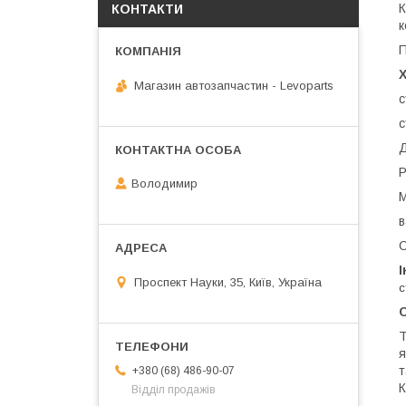
К
КОНТАКТИ
к
П
Магазин автозапчастин - Levoparts
с
с
Д
Р
Володимир
М
в
С
І
Проспект Науки, 35, Київ, Україна
с
С
Т
я
т
+380 (68) 486-90-07
К
Відділ продажів