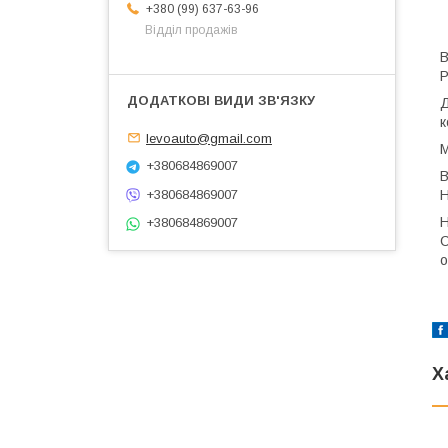
+380 (99) 637-63-96
Відділ продажів
В
P
Д
к
levoauto@gmail.com
М
+380684869007
В
+380684869007
Н
Н
+380684869007
С
о
Х