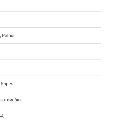
Patriot
 Корея
 автомобіль
AA