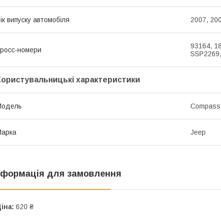
ік випуску автомобіля
2007, 200
93164, 1
росс-номери
SSP2269,
Користувальницькі характеристики
Модель
Compass
Марка
Jeep
нформація для замовлення
іна:
620 ₴