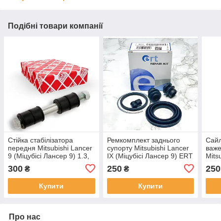
Подібні товари компанії
Стійка стабілізатора
Ремкомплект заднього
Сайл
передня Mitsubishi Lancer
супорту Mitsubishi Lancer
важе
9 (Міцубісі Лансер 9) 1.3,
IX (Міцубісі Лансер 9) ERT
Mits
1.6, 2.0 FEBI 31556
Іспанія 40869
(Міц
300
250
250
₴
₴
M24
Купити
Купити
Про нас