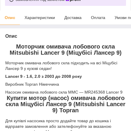
Опис
Характеристики
Доставка
Оплата
Умови п
Опис
Моторчик омивача лобового скла
Mitsubishi Lancer 9 (Міцубісі Лансер 9)
Моторчик омивача лобового скла підходить на всі Міцубісі
Лансер 9 у кузові седан!
Lancer 9 - 1.6, 2.0 з 2003 до 2008 року
Виробник Topran Німеччина
Насосик омивача лобового скла MMC — MR245368 Lancer 9
Купити мотор (насос) омивача лобового
скла Міцубісі Лансер 9 (Mitsubishi Lancer
9) Topran
Для купівлі насосика просто додайте товар до кошика і
відправте замовлення або зателефонуйте за вказаною