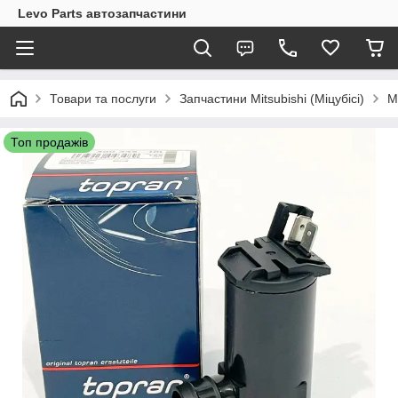
Levo Parts автозапчастини
Товари та послуги
Запчастини Mitsubishi (Міцубісі)
M
Топ продажів