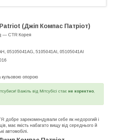
Patriot (Джіп Компас Патріот)
ю
— CTR Корея
AH, 05105041AG, 5105041AI, 05105041AI
2016
та кульовою опорою
субиси! Важіль від Мітсубісі стає
не коректно
,
CTR добре зарекомендували себе як недорогий і
ців, має якість набагато вищу від середнього й
кі автомобілі.
Джип Компас Патріот