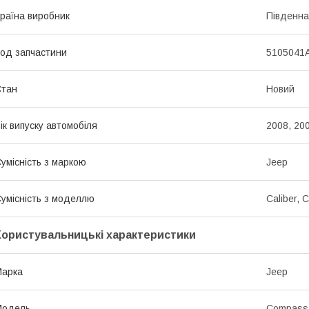
раїна виробник
Південна
од запчастини
5105041
Стан
Новий
ік випуску автомобіля
2008, 200
умісність з маркою
Jeep
умісність з моделлю
Caliber, 
Користувальницькі характеристики
Марка
Jeep
Модель
Compass