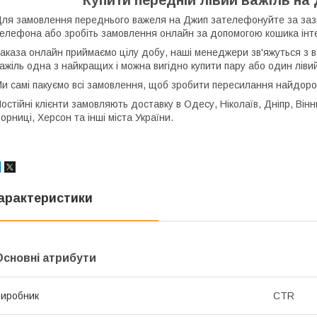
ля замовлення переднього важеля на Джип зателефонуйте за зазн
елефона або зробіть замовлення онлайн за допомогою кошика інт
аказа онлайн приймаємо цілу добу, наші менеджери зв'яжуться з в
ажіль одна з найкращих і можна вигідно купити пару або один лівий
и самі пакуємо всі замовлення, щоб зробити пересилання найдор
остійні клієнти замовляють доставку в Одесу, Ніколаїв, Дніпр, Вінни
орниці, Херсон та інші міста України.
арактеристики
Основні атрибути
иробник
CTR