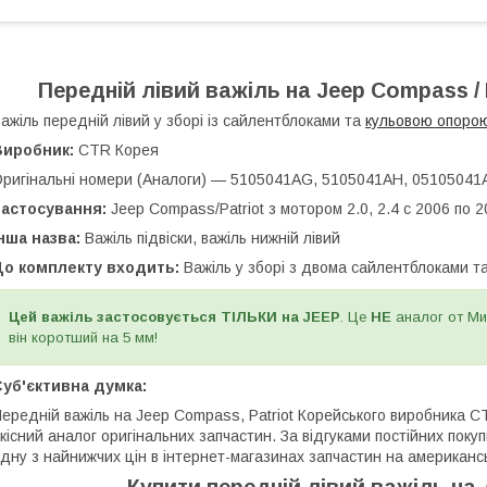
Передній лівий важіль на Jeep Compass / 
ажіль передній лівий у зборі із сайлентблоками та
кульовою опоро
Виробник:
CTR Корея
ригінальні номери (Аналоги) — 5105041AG, 5105041AH, 05105041
Застосування:
Jeep Compass/Patriot з мотором 2.0, 2.4 с 2006 по 
нша назва:
Важіль підвіски, важіль нижній лівий
До комплекту входить:
Важіль у зборі з двома сайлентблоками 
Цей важіль застосовується ТІЛЬКИ на JEEP
. Це
НЕ
аналог от Мит
він коротший на 5 мм!
уб'єктивна думка:
ередній важіль на Jeep Compass, Patriot Корейського виробника 
кісний аналог оригінальних запчастин. За відгуками постійних покуп
дну з найнижчих цін в інтернет-магазинах запчастин на американсь
Купити передній лівий важіль
на