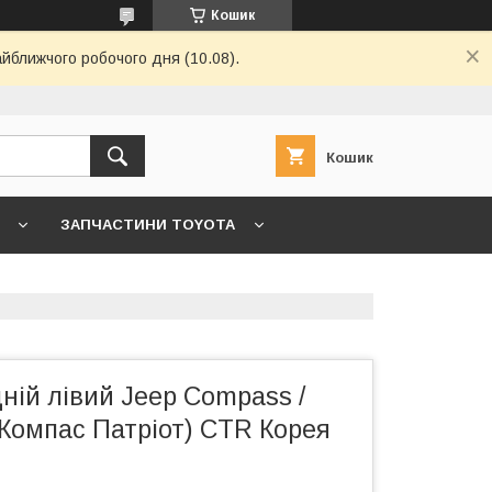
Кошик
айближчого робочого дня (10.08).
Кошик
ЗАПЧАСТИНИ TOYOTA
7 ->
ГОЛОВНА
КОНТАКТИ
ній лівий Jeep Compass /
п Компас Патріот) CTR Корея