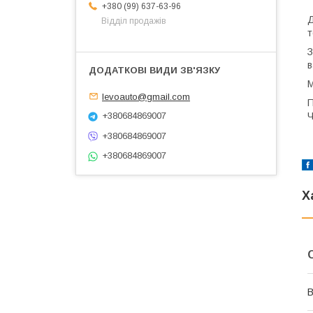
+380 (99) 637-63-96
Д
Відділ продажів
т
З
в
М
levoauto@gmail.com
П
Ч
+380684869007
+380684869007
+380684869007
Х
В