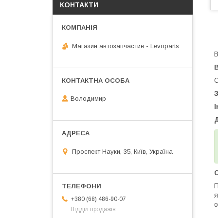
КОНТАКТИ
Магазин автозапчастин - Levoparts
В
О
Володимир
І
Проспект Науки, 35, Київ, Україна
С
П
я
+380 (68) 486-90-07
о
Відділ продажів