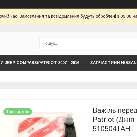
бочий час. Замовлення та повідомлення будуть оброблені з 09:00 н
 JEEP COMPASS/PATRIOT 2007 - 2016
ЗАПЧАСТИНИ NISSAN
HYUNDAI
ЗАПЧАСТИНИ JEEP COMPASS/RENEDADE NEW С 201
Важіль перед
Топ продаж
Patriot (Джі
5105041AH