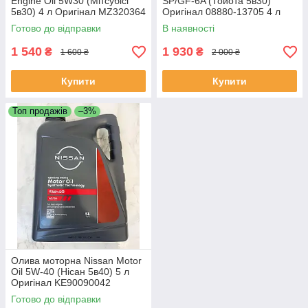
Engine Oil 5W30 (Мітсубісі
SP/GF-6A (Тойота 5в30)
5в30) 4 л Оригінал MZ320364
Оригінал 08880-13705 4 л
Готово до відправки
В наявності
1 540
1 930
₴
₴
1 600 ₴
2 000 ₴
Купити
Купити
Топ продажів
–3%
Олива моторна Nissan Motor
Oil 5W-40 (Нісан 5в40) 5 л
Оригінал KE90090042
Готово до відправки