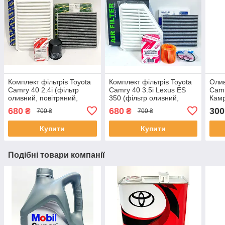
Комплект фільтрів Toyota
Комплект фільтрів Toyota
Олив
Camry 40 2.4i (фільтр
Camry 40 3.5i Lexus ES
Camr
оливний, повітряний,
350 (фільтр оливний,
Камр
салону) Камрі 40
повітряний, салону)
YZZA
680
680
300
₴
₴
700 ₴
700 ₴
Тойота Камрі 40
Купити
Купити
Подібні товари компанії