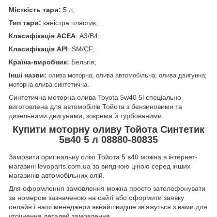
Місткість тари:
5 л;
Тип тари:
каністра пластик;
Класифікація
ACEA
: А3/В4;
Класифікація
API
: SM/CF;
Країна-виробник:
Бельгія;
Інші назви:
олива моторна; олива автомобільна; олива двигунна;
моторна олива синтетична.
Синтетична моторна олива Toyota 5w40 5l спеціально
виготовлена для автомобілів Тойота з бензиновими та
дизельними двигунами, зокрема й турбованими.
Купити моторну оливу Тойота Синтетик
5в40 5 л 08880-80835
Замовити оригінальну олію Тойота 5 в40 можна в інтернет-
магазині levoparts.com.ua за вигідною ціною серед інших
магазинів автомобільних олій.
Для оформлення замовлення можна просто зателефонувати
за номером зазначеною на сайті або оформити заявку
онлайн і наші менеджери якнайшвидше зв'яжуться з вами для
уточнення деталей замовлення.