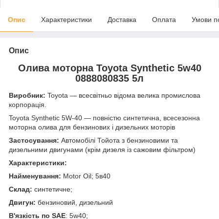
Опис
Характеристики
Доставка
Оплата
Умови п
Опис
Олива моторна Toyota Synthetic 5w40
0888080835
5л
Виробник:
Toyota — всесвітньо відома велика промислова
корпорація.
Toyota Synthetic 5W-40 — повністю синтетична, всесезонна
моторна олива для бензинових і дизельних моторів
Застосування:
Автомобілі Тойота з бензиновими та
дизельними двигунами (крім дизеля із сажовим фільтром)
Характеристики:
Найменування:
Motor Oil; 5в40
Склад:
синтетичне;
Двигун:
бензиновий, дизельний
В'язкість
по SAE
: 5w40;