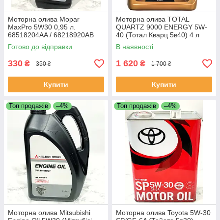
Моторна олива Mopar
Моторна олива TOTAL
MaxPro 5W30 0,95 л.
QUARTZ 9000 ENERGY 5W-
68518204AA / 68218920AB
40 (Тотал Кварц 5в40) 4 л
170323
Готово до відправки
В наявності
330
1 620
₴
₴
350 ₴
1 700 ₴
Купити
Купити
Топ продажів
–4%
Топ продажів
–4%
Моторна олива Mitsubishi
Моторна олива Toyota 5W-30