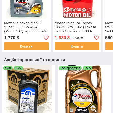
Моторна олива Mobil 1
Моторна олива Toyota
Мото
Super 3000 5W-40 4l
5W-30 SP/GF-6A (Тойота
5W-3
(Мобіл 1 Супер 3000 5в40
5в30) Оригінал 08880-
5в30
4 л) 152566
13705 4 л
1370
1 770
1 930
550
₴
₴
2 000 ₴
Купити
Купити
Акційні пропозиції та новинки
Хит!
–6%
Топ продажів
–5%