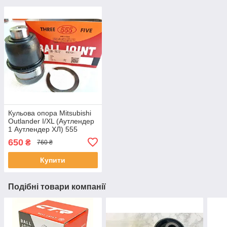
Кульова опора Mitsubishi
Outlander I/XL (Аутлендер
1 Аутлендер ХЛ) 555
Японія SB-7872
650
₴
760 ₴
Купити
Подібні товари компанії