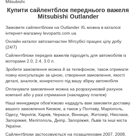
Mitsubishi.
Купити сайлентблок переднього важеля
Mitsubishi Outlander
Замовити сайлентблоки на Outlander XL можна в каталозі
інтернет-магазину levoparts.com.ua
Онлайн каталог автозапчастин Мітсубісі працює цілу добу
(24/7)
Сайлентблоки передніх важелів підходять для автомобілів із
моторами 2.0, 2.4, 3.0 л.
Зробити замовлення можна й за телефоном, також отримати
повну консультацію за ціною, створення замовлення, якості
деталі, аналогів, конкретного під вашу збірку автомобіля.
Оплачувати замовлення можна на розрахунковий рахунок
компанії або у разі отримання (накладену платеж)
Наші менеджери обов'язково нададуть вам замовити доставку
вашого замовлення Києвом, а також у Полтаву, Маріополь,
Одесу, Чернігів, Харків, Черкаси, Вінницю, Житомір, Ніколаєв,
Запоріжжя, Мелітополь, Дніпр, Запоріжжя, Львів та інші міста
України.
Сайлентблоки застосовуються на позашляховик
2007, 2008,