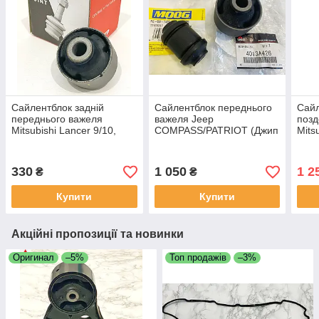
Сайлентблок задній
Сайлентблок переднього
Сайл
переднього важеля
важеля Jeep
позд
Mitsubishi Lancer 9/10,
COMPASS/PATRIOT (Джип
Mits
Outlander 1/XL Міцубісі
Компасс/Патріот)
Outl
Лансер CTR Корея
комплект (передній,
Ланс
задній)
412
330
1 050
1 2
₴
₴
Купити
Купити
Акційні пропозиції та новинки
Оригинал
–5%
Топ продажів
–3%