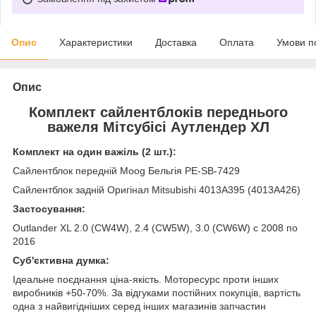
Опис
Характеристики
Доставка
Оплата
Умови п
Опис
Комплект сайлентблоків переднього
важеля Мітсубісі Аутлендер ХЛ
Комплект на один важіль (2 шт.):
Сайлентблок передній Moog Бельгія
PE-SB-7429
Сайлентблок задній Оригінал Mitsubishi
4013A395 (
4013A426)
Застосування:
Outlander XL 2.0 (CW4W), 2.4 (CW5W), 3.0 (CW6W) с 2008 по
2016
Суб'єктивна думка:
Ідеальне поєднання ціна-якість. Моторесурс проти інших
виробників +50-70%. За відгуками постійних покупців, вартість
одна з найвигідніших серед інших магазинів запчастин