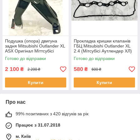
Подушка (опора) двигуна
Прокладка кришки клапанів
задня Mitsubishi Outlander XL
ГБЦ Mitsubishi Outlander XL
ASX Оригінал Міттсубісі
2.4 (Мітсубісі Аутлендер ХЛ)
MN101573
Оригінал Японія 1035A583
Готово до відправки
Готово до відправки
2 100
580
₴
₴
2 200 ₴
600 ₴
Купити
Купити
Про нас
99% позитивних з 420 відгуків за рік
Працює з 31.07.2018
м. Київ