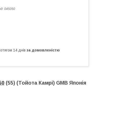
од:
045050
ротягом 14 днів
за домовленістю
50
(55) (Тойота Камрі) GMB Японія