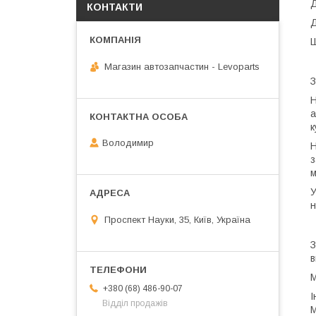
Д
КОНТАКТИ
Д
Ш
Магазин автозапчастин - Levoparts
З
Н
а
к
Володимир
Н
з
м
У
н
Проспект Науки, 35, Київ, Україна
З
в
М
+380 (68) 486-90-07
І
Відділ продажів
М