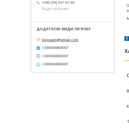
+380 (99) 637-63-96
Ц
Відділ продажів
п
М
levoauto@gmail.com
+380684869007
Х
+380684869007
+380684869007
В
К
Т