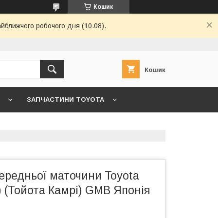
Кошик
айближчого робочого дня (10.08).
Кошик
ЗАПЧАСТИНИ TOYOTA
7 ->
ГОЛОВНА
КОНТАКТИ
ередньої маточини Toyota
) (Тойота Камрі) GMB Японія