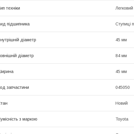
ип техніки
Легковий
ид підшипника
Ступиці 
нутрішній діаметр
45 мм
овнішній діаметр
84 мм
Ширина
45 мм
од запчастини
045050
Стан
Новий
умісність з маркою
Toyota