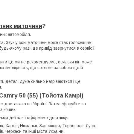
пник маточини
?
ник автомобіля.
са. Звук у зоні маточини може стає голоснішим
удь-якому разі, це привід звернутися в сервіс і
бити це ми не рекомендуємо, оскільки він може
ика ймовірність, що потягне за собою ще й
я, деталі дуже сильно нагріваються і це
и.
amry 50 (55) (Тойота Камрі)
 з доставкою по Україні. Зателефонуйте за
з кошик.
уємо деталь і оформимо доставку.
в, Харків, Ніколаєв, Запоріжжя, Тернополь, Луцк,
в, Черкаси та інші міста України.