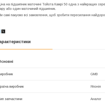
іна на підшипник маточині Тойота Камрі 50 одна з найкращих серед
ару або один маточиний підшипник.
и самі пакуємо всі замовлення, щоб зробити пересилання найдор
арактеристики
Основні
иробник
GMB
раїна виробник
Японія
ип запчастини
Аналог