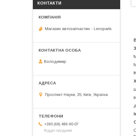
КОНТАКТИ
Магазин автозапчастин - Levoparts
M
Володимир
M
Н
ш
Проспект Науки, 35, Київ, Україна
в
д
І
+380 (68) 486-90-07
О
Відділ продажів
в