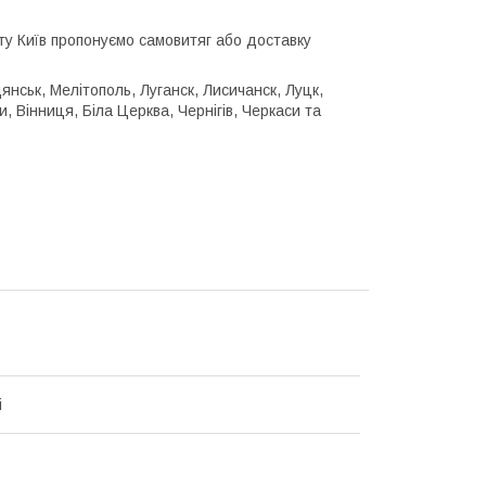
.
істу Київ пропонуємо самовитяг або доставку
дянськ, Мелітополь, Луганск, Лисичанск, Луцк,
, Вінниця, Біла Церква, Чернігів, Черкаси та
i