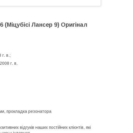
6 (Міцубісі Лансер 9) Оригінал
г. в.;
2008 г. в.
еми, прокладка резонатора
итивних відгуків наших постійних клієнтів, які
 них у інтернет-