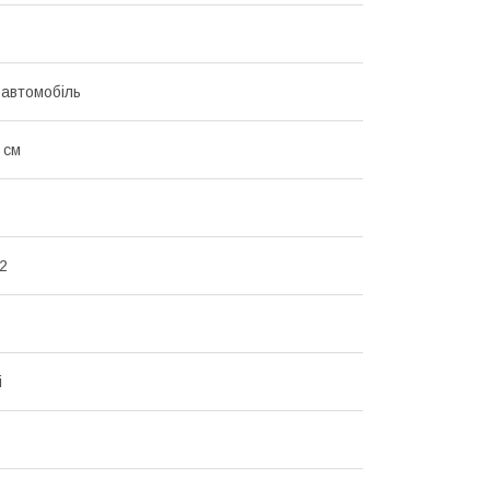
 автомобіль
 см
2
i