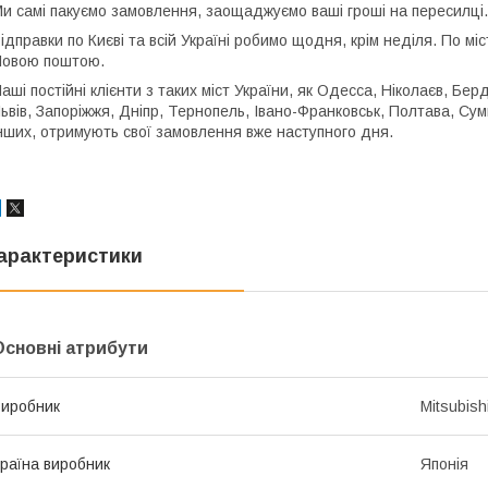
и самі пакуємо замовлення, заощаджуємо ваші гроші на пересилці
ідправки по Києві та всій Україні робимо щодня, крім неділя. По м
овою поштою.
аші постійні клієнти з таких міст України, як Одесса, Ніколаєв, Бер
ьвів, Запоріжжя, Дніпр, Тернопель, Івано-Франковськ, Полтава, Суми
нших, отримують свої замовлення вже наступного дня.
арактеристики
Основні атрибути
иробник
Mitsubish
раїна виробник
Японія