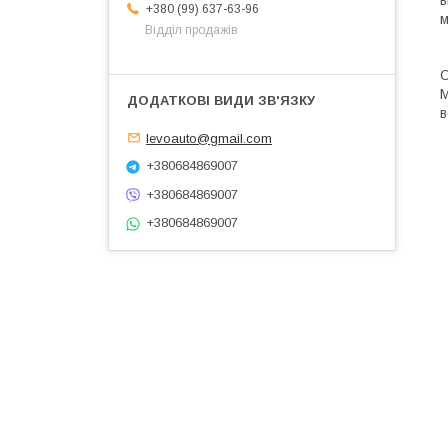
+380 (99) 637-63-96
м
Відділ продажів
О
M
в
levoauto@gmail.com
+380684869007
+380684869007
+380684869007