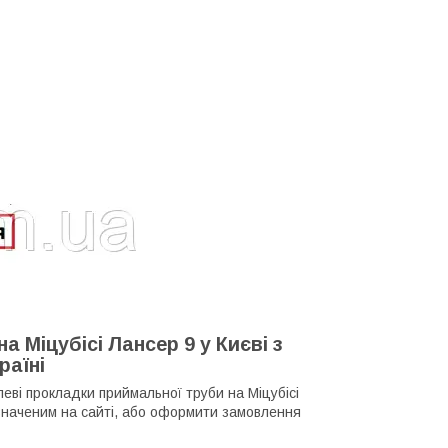
 Міцубісі Лансер 9 у Києві з
раїні
леві прокладки приймальної труби на Міцубісі
наченим на сайті, або оформити замовлення