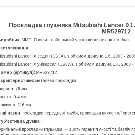
Прокладка глушника Mitsubishi Lancer 9 1.
MR529712
Виробник:
MMC, Японія - найбільший у світі виробник автомобілів
Застосування:
itsubishi Lancer IX седан (CS3A), з об'ємом двигуна 1.6, 2003 - 2008 
itsubishi Lancer IX універсал (CS3W), з об'ємом двигуна 1.6, 2003 - 
омер (артикул):
MR529712
Характеристики:
металева прокладка
ирина: 79 мм
исота: 0.4 мм
овжина: 116 мм
нші назви
: прокладка передньої труби, прокладка вихлопної сист
Суб'єктивна думка:
ригінальні прокладки глушника — 100% гарантія якості та безліч поз
ибирають саме такі надійні і практичні прокладки. До того ж ціна на