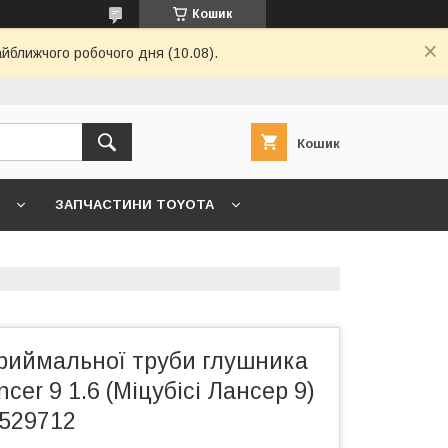
Кошик
айближчого робочого дня (10.08).
Кошик
ЗАПЧАСТИНИ TOYOTA
7 ->
ГОЛОВНА
КОНТАКТИ
риймальної труби глушника
ncer 9 1.6 (Міцубісі Лансер 9)
529712