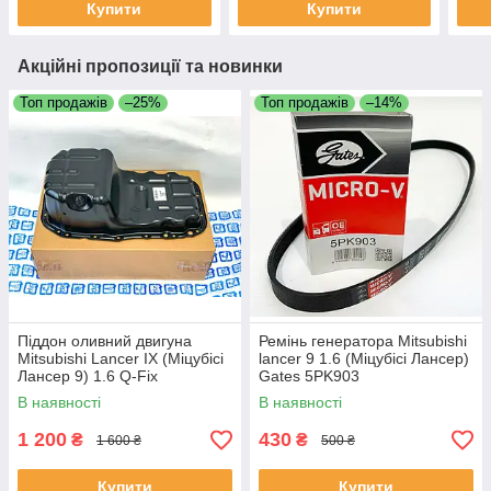
Купити
Купити
Акційні пропозиції та новинки
Топ продажів
–25%
Топ продажів
–14%
Піддон оливний двигуна
Ремінь генератора Mitsubishi
Mitsubishi Lancer IX (Міцубісі
lancer 9 1.6 (Міцубісі Лансер)
Лансер 9) 1.6 Q-Fix
Gates 5PK903
Нідерланди MD371776
В наявності
В наявності
1 200
430
₴
₴
1 600 ₴
500 ₴
Купити
Купити