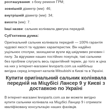
розташування
: з боку ременя ГРМ;
зовнішній
діаметр (мм): 46;
внутрішній
діаметр (мм): 34;
висота
(мм): 7.
Інші назви
: сальник колінвала двигуна передній.
Суб'єктивна думка:
Оригінальний сальник колінвала передній — 100% гарантія
чудової якості та чудових характеристик. Він надійно
ущільнює сполуки, захищаючи вузли від шкідливих речовин і
пилу. За відгуками наших постійних покупців, такі сальники
без проблем слугують весь гарантійний термін, до того ж ціна
на них у інтернет-магазині levoparts.com.ua найбільш
вигідна серед інтернет-каталів Mitsubishi в Києві та в Україні.
Купити оригінальний сальник колінвала
передній на Міцубісі Лансер 9 у Києві з
доставкою по Україні
В інтернет-магазині levoparts.com.ua ви можете вигідно
купити сальники колінвала на Міцубісі Ланцер 9 і отримати
кваліфіковану консультацію наших фахівців.