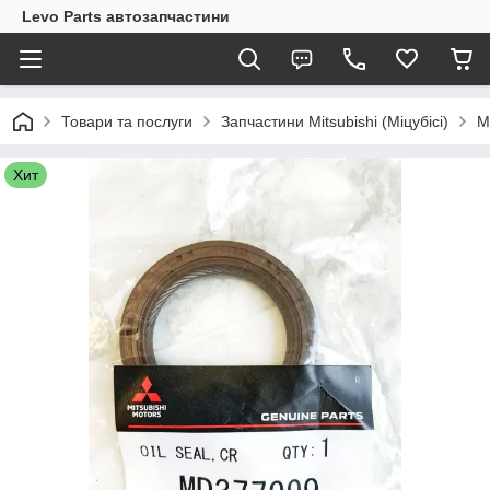
Levo Parts автозапчастини
Товари та послуги
Запчастини Mitsubishi (Міцубісі)
M
Хит