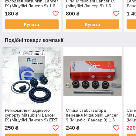
колодязя Mitsubishi Lancer
ГРМ Mitsubishi Lancer IX
Lanc
IX (Міцубісі Лансер 9) 1.6
(Міцубісі Лансер 9) 1.6
Ланс
Оригінал Японія
NTN Японія (NEP57-008A-
114
180
800
1 4
₴
₴
MD339118
6) MD356509
Купити
Купити
Подібні товари компанії
Ремкомплект заднього
Стійка стабілізатора
Свіч
супорту Mitsubishi Lancer
передня Mitsubishi Lancer
Mits
IX (Міцубісі Лансер 9) ERT
9 (Міцубісі Лансер 9) 1.3
(Міц
Іспанія 40869
1.6 2.0 J65020 Yamato
Ори
250
240
220
₴
₴