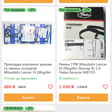
Топ продажів
–4%
Топ продажів
–2%
Прокладка клапанної кришки
Ремінь ГРМ Mitsubishi Lancer
та свічних колодязів
IX (Міцубісі Лансер 9) 1.6
Mitsubishi Lancer IX (Міцубісі
Gates Бельгія 5687XS
Лансер 9) 1.6 Ajusa 56031900
Готово до відправки
В наявності
480
1 030
₴
₴
500 ₴
1 050 ₴
Купити
Купити
ОРИГИНАЛ
–2%