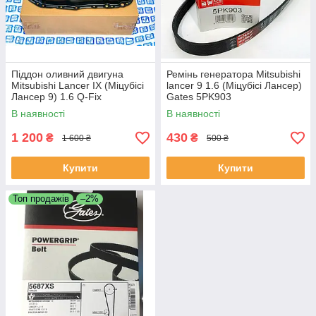
Піддон оливний двигуна
Ремінь генератора Mitsubishi
Mitsubishi Lancer IX (Міцубісі
lancer 9 1.6 (Міцубісі Лансер)
Лансер 9) 1.6 Q-Fix
Gates 5PK903
Нідерланди MD371776
В наявності
В наявності
1 200
430
₴
₴
1 600 ₴
500 ₴
Купити
Купити
Топ продажів
–2%