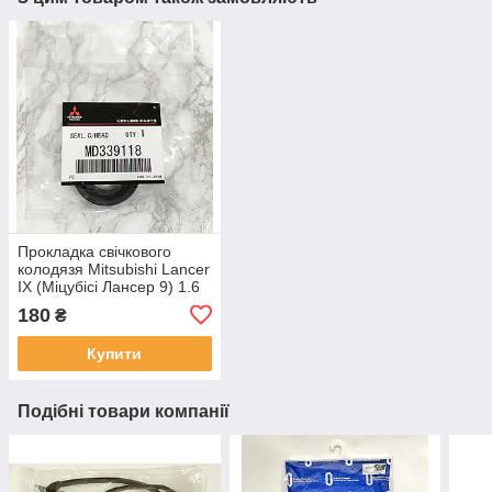
Прокладка свічкового
колодязя Mitsubishi Lancer
IX (Міцубісі Лансер 9) 1.6
Оригінал Японія
180
₴
MD339118
Купити
Подібні товари компанії