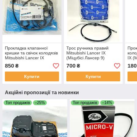
Прокладка клапанної
Трос ручника правий
Прок
кришки та свічок колодязів
Mitsubishi Lancer IX
коло
Mitsubishi Lancer IX
(Міцубісі Лансер 9)
IX (
(Міцубісі Лансер 9) 1.6
JAPANPARTS MN102172
Ориг
850
700
180
₴
₴
MD3
Купити
Купити
Акційні пропозиції та новинки
Топ продажів
–25%
Топ продажів
–14%