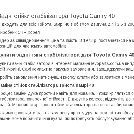
Задні стійки стабілізатора Toyota Camry 40
ідходять для всіх Тойота Камрі 40 з об'ємом двигуна 2.4 і 3.5 з 20
иробник CTR Корея
ідер за співвідношенням ціна та якість. З 1973 р. постачається на
озицій для японських автомобілів.
Купити задні тяги стабілізатора для Toyota Camry 4
упити важкі стабілізатори в
інтернет-магазині levoparts.com.ua вигі
сій Україні. Самі компактно пакуємо замовлення, заощаджуючи ваші 
робіть замовлення натиснувши кнопку купити або зв'язатися з м
аміна стійок стабілізатора Тойота Камрі 40
роцес заміни дуже простий навіть для новачка. Тяжки кріпляться
табілізатора поперечної стійкості. Відкрутіть колесо, відкрутіть дві 
равій. Міняємо старі кронштейни стабілізатора на нові та збираємо
адимо проводити навіть таку легку процедуру на станції тих обслуг
аміни може побачити інші вузли, які потребують обслуговування аб