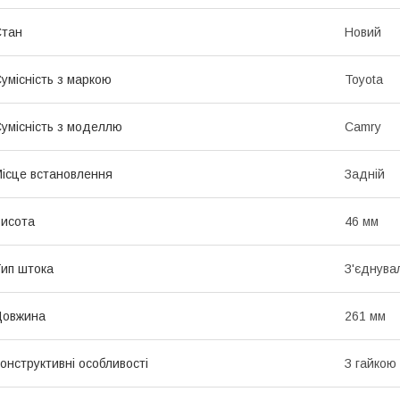
Стан
Новий
умісність з маркою
Toyota
умісність з моделлю
Camry
ісце встановлення
Задній
исота
46 мм
ип штока
З'єднува
Довжина
261 мм
онструктивні особливості
З гайкою