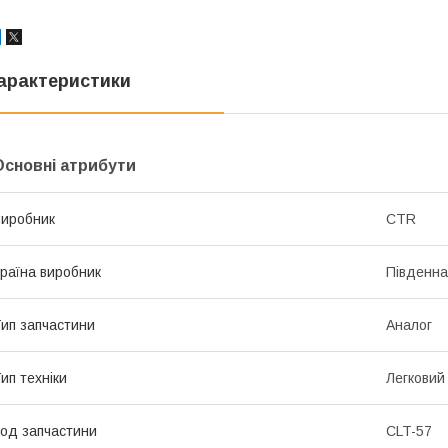
арактеристики
Основні атрибути
иробник
CTR
раїна виробник
Південна
ип запчастини
Аналог
ип техніки
Легковий
од запчастини
CLT-57