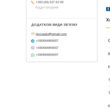
+380 (99) 637-63-96
Відділ продажів
Х
levoauto@gmail.com
+380684869007
+380684869007
В
+380684869007
К
Т
Т
К