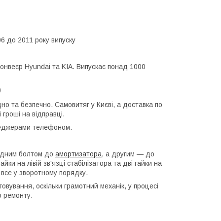
06 до 2011 року випуску
 конвеєр Hyundai та KIA. Випускає понад 1000
0
дно та безпечно. Самовитяг у Києві, а доставка по
гроші на відправці.
енеджерами телефоном.
 одним болтом до
амортизатора
, а другим — до
гайки на лівій зв'язці стабілізатора та дві гайки на
 все у зворотному порядку.
овування, оскільки грамотний механік, у процесі
о ремонту.