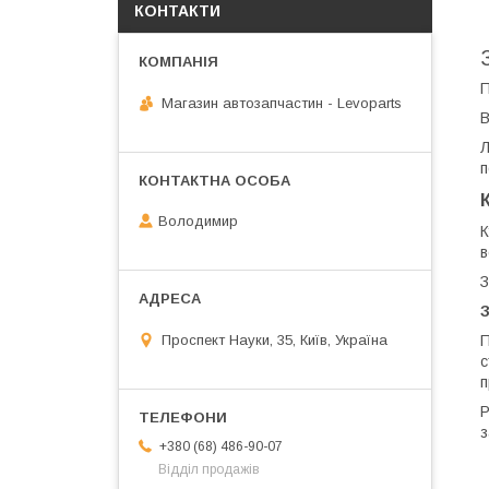
КОНТАКТИ
П
Магазин автозапчастин - Levoparts
В
Л
п
Володимир
К
в
З
З
П
Проспект Науки, 35, Київ, Україна
с
п
Р
з
+380 (68) 486-90-07
Відділ продажів