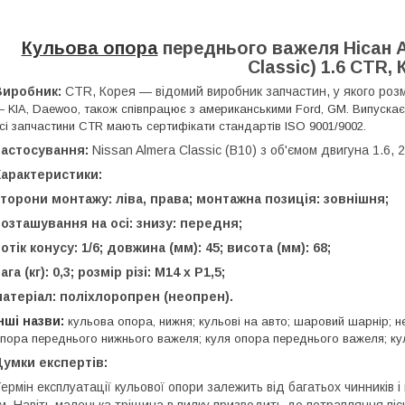
Кульова опора
переднього важеля Нісан А
Classic) 1.6 CTR,
Виробник:
CTR, Корея — відомий виробник запчастин, у якого роз
 KIA, Daewoo, також співпрацює з американськими Ford, GM. Випускає 
сі запчастини CTR мають сертифікати стандартів ISO 9001/9002.
Застосування:
Nissan Almera Classic (B10) з об'ємом двигуна 1.6, 
Характеристики:
торони монтажу: ліва, права; монтажна позиція: зовнішня;
озташування на осі: знизу: передня;
отік конусу: 1/6; довжина (мм): 45; висота (мм): 68;
ага (кг): 0,3; розмір різі: М14 х Р1,5;
атеріал: поліхлоропрен (неопрен).
нші назви:
кульова опора, нижня; кульові на авто; шаровий шарнір; н
пора переднього нижнього важеля; куля опора переднього важеля; кул
умки експертів:
ермін експлуатації кульової опори залежить від багатьох чинників і