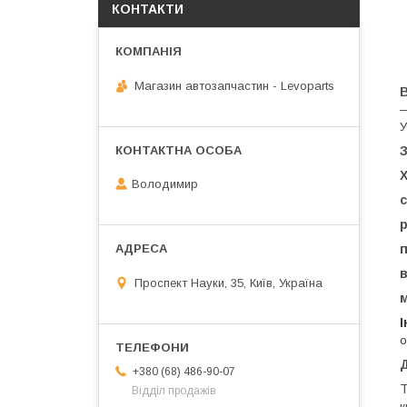
КОНТАКТИ
Магазин автозапчастин - Levoparts
—
У
Володимир
с
р
п
в
Проспект Науки, 35, Київ, Україна
м
І
о
Д
+380 (68) 486-90-07
Т
Відділ продажів