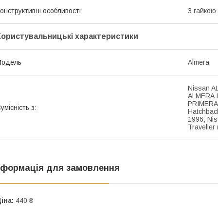
онструктивні особливості
З гайкою
Користувальницькі характеристики
Модель
Almera
Nissan A
ALMERA I
PRIMERA 
умісність з:
Hatchbac
1996, Ni
Traveller
нформація для замовлення
іна:
440 ₴