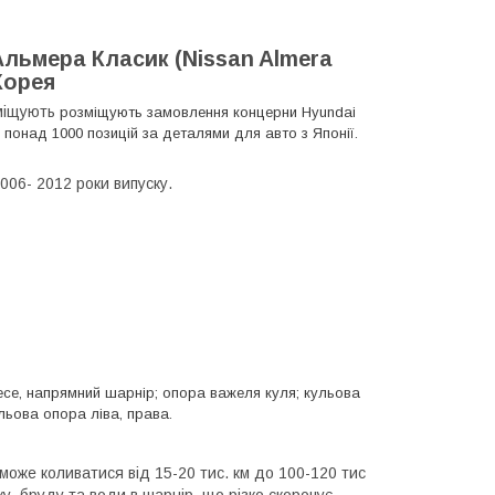
льмера Класик (Nissan Almera
 Корея
міщують
розміщують замовлення концерни Hyundai
понад 1000 позицій за деталями для авто з Японії.
2006- 2012 роки випуску.
есе, напрямний шарнір; опора важеля куля; кульова
ьова опора ліва, права.
 може коливатися від 15-20 тис. км до 100-120 тис