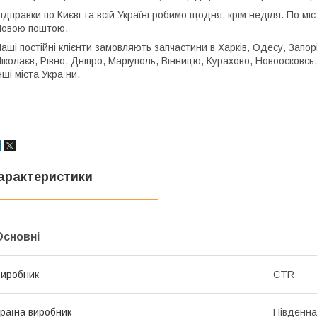
ідправки по Києві та всій Україні робимо щодня, крім неділя. По м
овою поштою.
аші постійні клієнти замовляють запчастини в Харків, Одесу, Запор
іколаєв, Рівно, Дніпро, Маріуполь, Вінницю, Курахово, Новоосковсь
нші міста України.
арактеристики
Основні
иробник
CTR
раїна виробник
Південна