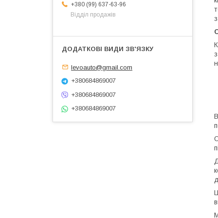
к
+380 (99) 637-63-96
т
Відділ продажів
з
С
К
з
н
levoauto@gmail.com
+380684869007
+380684869007
+380684869007
В
п
О
п
Д
к
д
Ц
в
М