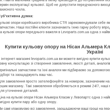
м. Навіть маленька тріщина в пилку призводить до потрапляння піск
ермін експлуатації кульової. Щоб не допустити передчасного виход
ахисного чохла.
уб'єктивна думка:
ульові опори корейського виробника CTR зарекомендували себе як 
апчастин. Наші постійні клієнти зазначають їхню гарну роботу впро
а кульові опори переднього важеля в Levoparts.com.ua одна з найв
Купити кульову опору на Нісан Альмера Кла
Україні
 інтернет-магазині levoparts.com.ua ви можете вигідно купити куль
овну консультацію зі створення замовлення, якості деталі, аналогі
ригінальні запчастини та їхні аналоги ми підбираємо за допомогою
ідборі та заощаджують ваш час.
ля замовлення просто зателефонуйте за номером, зазначеним на 
ошик магазину. Такі замовлення обробляються в режимі 24/7, наш
ля уточнення деталей.
іна на кульові опори Нісан Альмера Класик у Левопартс одна з най
игідно купити пару або одну опору.
и самі упаковуємо всі замовлення, заощаджуючи ваші гроші на пер