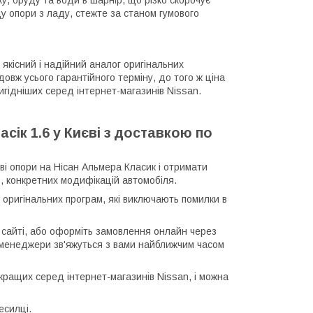
у, бруду та води в шарнір, що різко скорочує
у опори з ладу, стежте за станом гумового
якісний і надійний аналог оригінальних
довж усього гарантійного терміну, до того ж ціна
игідніших серед інтернет-магазинів Nissan.
сік 1.6 у Києві з доставкою по
ові опори на Нісан Альмера Класик і отримати
в, конкретних модифікацій автомобіля.
 оригінальних програм, які виключають помилки в
сайті, або оформіть замовлення онлайн через
і менеджери зв'яжуться з вами найближчим часом
кращих серед інтернет-магазинів Nissan, і можна
есилці.