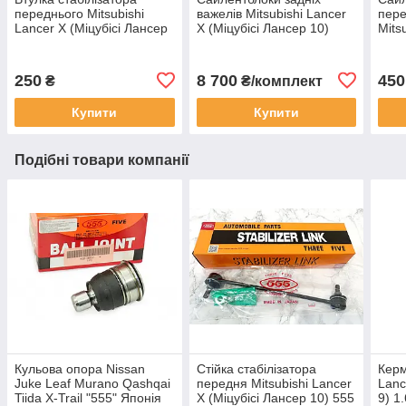
переднього Mitsubishi
важелів Mitsubishi Lancer
пере
Lancer X (Міцубісі Лансер
X (Міцубісі Лансер 10)
Mits
10) оригінал MMC
Оригінал сайлентблок
(Міц
4056A049
задньої підвіски
Outl
1/XL
250
8 700
450
₴
₴/комплект
Купити
Купити
Подібні товари компанії
Кульова опора Nissan
Стійка стабілізатора
Керм
Juke Leaf Murano Qashqai
передня Mitsubishi Lancer
Lanc
Tiida X-Trail "555" Японія
X (Міцубісі Лансер 10) 555
9) 1