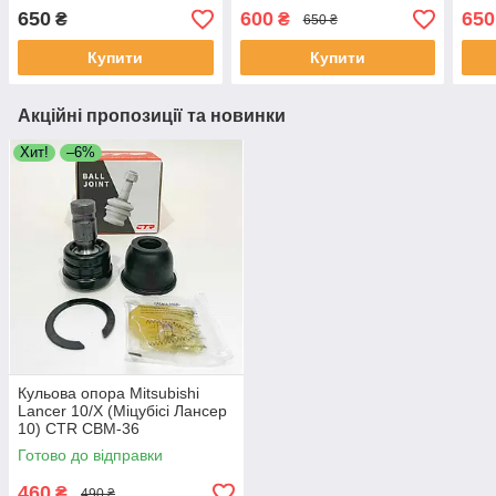
SB-4952 54500-1KA0A
Японія SL-B010
787
650
600
650
₴
₴
650 ₴
Купити
Купити
Акційні пропозиції та новинки
Хит!
–6%
Кульова опора Mitsubishi
Lancer 10/X (Міцубісі Лансер
10) CTR CBM-36
Готово до відправки
460
₴
490 ₴