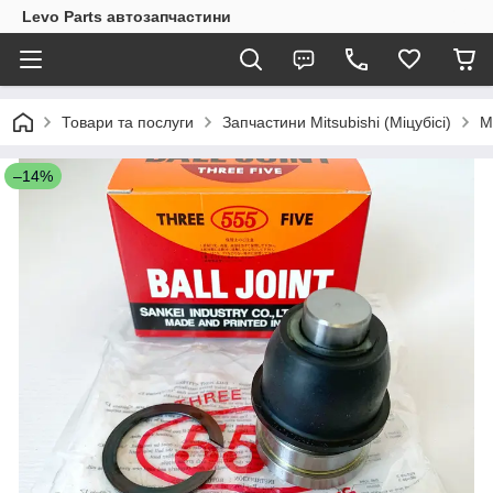
Levo Parts автозапчастини
Товари та послуги
Запчастини Mitsubishi (Міцубісі)
M
–14%