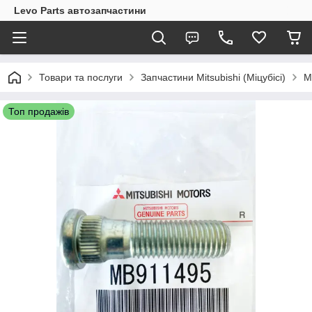
Levo Parts автозапчастини
Товари та послуги
Запчастини Mitsubishi (Міцубісі)
M
Топ продажів