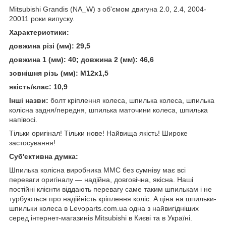
Mitsubishi Grandis (NA_W) з об'ємом двигуна 2.0
, 2.4,
2004-
20011 роки випуску.
Характеристики:
довжина різі (мм): 29,5
довжина 1 (мм): 40; довжина 2 (мм): 46,6
зовнішня різь (мм): М12х1,5
якість/клас: 10,9
Інші назви:
болт кріплення колеса, шпилька колеса, шпилька
колісна задня/передня, шпилька маточини колеса, шпилька
напівосі.
Тільки оригінал! Тільки нове! Найвища якість! Широке
застосування!
Суб'єктивна думка:
Шпилька колісна виробника MMC без сумніву має всі
переваги оригіналу — надійна, довговічна, якісна. Наші
постійні клієнти віддають перевагу саме таким шпилькам і не
турбуються про надійність кріплення коліс. А ціна на шпильки-
шпильки колеса в Levoparts.com.ua одна з найвигідніших
серед інтернет-магазинів Mitsubishi в Києві та в Україні.