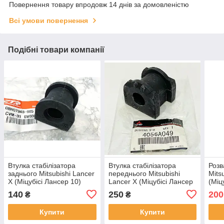
Повернення товару впродовж 14 днів за домовленістю
Всі умови повернення
Подібні товари компанії
Втулка стабілізатора
Втулка стабілізатора
Розв
заднього Mitsubishi Lancer
переднього Mitsubishi
Mits
X (Міцубісі Лансер 10)
Lancer X (Міцубісі Лансер
(Міц
CTR Корея CVM-31
10) оригінал MMC
Outl
140
250
200
₴
₴
4056A049
ексц
MMC
Купити
Купити