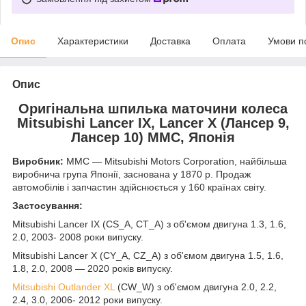
Опис
Характеристики
Доставка
Оплата
Умови п
Опис
Оригінальна шпилька маточини колеса
Mitsubishi Lancer IX, Lancer X (Лансер 9,
Лансер 10) MMC, Японія
Виробник:
MMC — Mitsubishi Motors Corporation, найбільша
виробнича група Японії, заснована у 1870 р. Продаж
автомобілів і запчастин здійснюється у 160 країнах світу.
Застосування:
Mitsubishi Lancer IX (CS_A, CT_A) з об'ємом двигуна 1.3, 1.6,
2.0
,
2003- 2008 роки випуску.
Mitsubishi Lancer X (CY_A, CZ_A) з об'ємом двигуна 1.5, 1.6,
1.8, 2.0
,
2008 — 2020 років випуску.
Mitsubishi Outlander XL
(CW_W) з об'ємом двигуна 2.0
, 2.2,
2.4, 3.0,
2006- 2012 роки випуску.