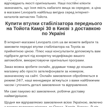
відповідають якості оригінальних. Наші постійні клієнти
зазначають, що їхня якість набагато вища за середню, а ціна
в магазині Levoparts найбільш вигідна серед інтернет-
каталогів запчастин Тойота.
Купити втулки стабілізатора переднього
на Тойота Камрі 30 в Києві з доставкою
по Україні
В інтернет-магазині Levoparts.com.ua ви можете вибрати та
замовити передні втулки стабілізатора на Toyota за
прийнятною ціною. Плюс наші консультанти допоможуть вам
підібрати деталі під конкретну модифікацію вашого
автомобіля, використовуючи оригінальні програми.
Заказ можна зробити онлайн, додавши товар до кошика
магазину або просто зателефонувати за номером,
зазначеному на сайті. Онлайн замовлення обробляються в
режимі 24/7, наші менеджери зв'яжуться з вами найближчим
часом і уточнять деталі замовлення та відправлення.
Ми самі пакуємо всі замовлення, роблячи доставку
найвигіднішою.
Щодня ми відправляємо замовлення всією Україною, включно
з такими великими містами, як Одеса, Харків, Херсон, Львів,