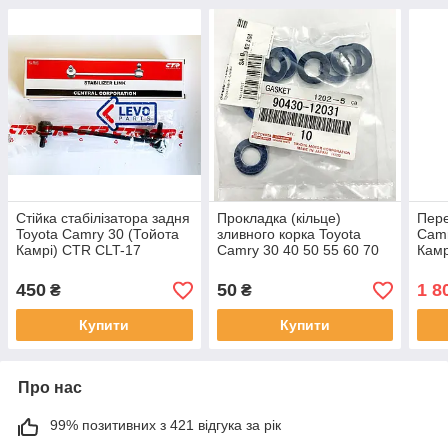
Стійка стабілізатора задня
Прокладка (кільце)
Пере
Toyota Camry 30 (Тойота
зливного корка Toyota
Camr
Камрі) CTR CLT-17
Camry 30 40 50 55 60 70
Камр
(Тойота Камрі) Оригінал
9043012031
450
50
1 8
₴
₴
Купити
Купити
Про нас
99% позитивних з 421 відгука за рік