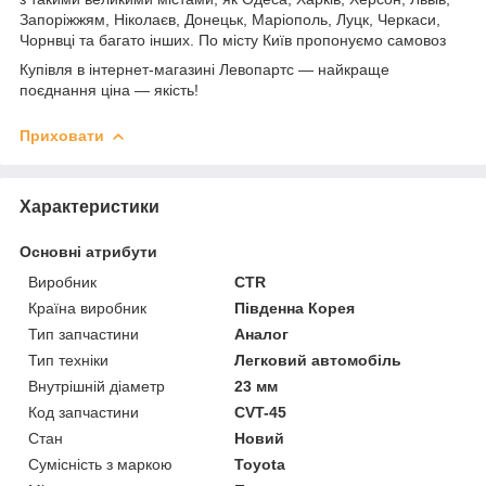
Запоріжжям, Ніколаєв, Донецьк, Маріополь, Луцк, Черкаси,
Чорнвці та багато інших. По місту Київ пропонуємо самовоз
Купівля в інтернет-магазині Левопартс — найкраще
поєднання ціна — якість!
Приховати
Характеристики
Основні атрибути
Виробник
CTR
Країна виробник
Південна Корея
Тип запчастини
Аналог
Тип техніки
Легковий автомобіль
Внутрішній діаметр
23 мм
Код запчастини
CVT-45
Стан
Новий
Сумісність з маркою
Toyota