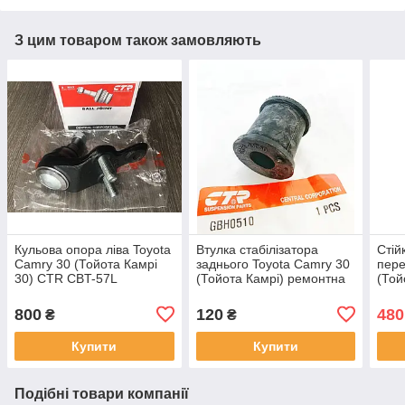
З цим товаром також замовляють
Кульова опора ліва Toyota
Втулка стабілізатора
Стій
Camry 30 (Тойота Камрі
заднього Toyota Camry 30
пере
30) CTR CBT-57L
(Тойота Камрі) ремонтна
(Той
CTR CVT-47
19
800
120
480
₴
₴
Купити
Купити
Подібні товари компанії