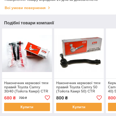
Всі умови повернення
Подібні товари компанії
Наконечник кермової тяги
Наконечник кермової тяги
Керм
правий Toyota Camry
правий Toyota Camry 50
Camr
30/40 (Тойота Камрі) CTR
(Тойота Камрі 50) CTR
40) 
CET-121
CET-196
680
800
800
₴
₴
700 ₴
Купити
Купити