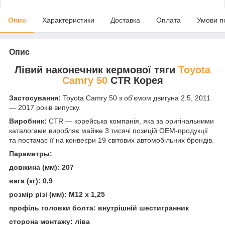
Опис
Характеристики
Доставка
Оплата
Умови п
Опис
Лівий наконечник кермової тяги
Toyota
Camry 50
CTR Корея
Застосування:
Toyota Camry 50 з об'ємом двигуна 2.5, 2011
— 2017 років випуску
.
Виробник:
CTR — корейська компанія, яка за оригінальними
каталогами виробляє майже 3 тисячі позицій ОЕМ-продукції
та постачає її на конвеєри 19 світових автомобільних брендів.
Параметры:
довжина (мм): 207
вага (кг): 0,9
розмір різі (мм): М12 х 1,25
профіль головки болта: внутрішній шестигранник
сторона монтажу: ліва