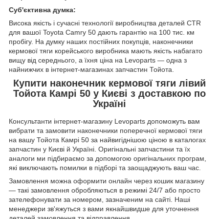
Суб'єктивна думка:
Висока якість і сучасні технології виробництва деталей CTR
для вашої Toyota Camry 50 дають гарантію на 100 тис. км
пробігу. На думку наших постійних покупців, наконечники
кермової тяги корейського виробника мають якість набагато
вищу від середнього, а їхня ціна на Levoparts — одна з
найнижчих в інтернет-магазинах запчастин Тойота.
Купити наконечник кермової тяги лівий
Тойота Камрі 50 у Києві з доставкою по
Україні
Консультанти інтернет-магазину Levoparts допоможуть вам
вибрати та замовити наконечники поперечної кермової тяги
на вашу Тойота Камрі 50 за найвигіднішою ціною в каталогах
запчастин у Києві й Україні. Оригінальні запчастини та їх
аналоги ми підбираємо за допомогою оригінальних програм,
які виключають помилки в підборі та заощаджують ваш час.
Замовлення можна оформити онлайн через кошик магазину
— такі замовлення обробляються в режимі 24/7 або просто
зателефонувати за номером, зазначеним на сайті. Наші
менеджери зв'яжуться з вами якнайшвидше для уточнення
деталей замовлення та відправлення.