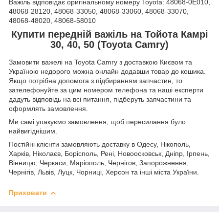
Важіль відповідає оригінальному номеру Toyota: 48068-0E010,
48068-28120, 48068-33050, 48068-33060, 48068-33070,
48068-48020, 48068-58010
Купити передній важіль на Тойота Камрі
30, 40, 50 (Toyota Camry)
Замовити важелі на Toyota Camry з доставкою Києвом та
Україною недорого можна онлайн додавши товар до кошика.
Якщо потрібна допомога з підбиранням запчастин, то
зателефонуйте за цим номером телефона та наші експерти
дадуть відповідь на всі питання, підберуть запчастини та
оформлять замовлення.
Ми самі упакуємо замовлення, щоб пересилання було
найвигіднішим.
Постійні клієнти замовляють доставку в Одесу, Нікополь,
Харків, Ніколаєв, Борісполь, Рені, Новоосковськ, Дніпр, Ірпень,
Вінницю, Черкаси, Маріополь, Чернігов, Запорожнення,
Чернігів, Львів, Луцк, Чорниці, Херсон та інші міста України.
Приховати