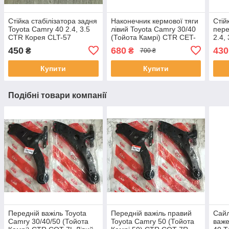
Стійка стабілізатора задня
Наконечник кермової тяги
Стій
Toyota Camry 40 2.4, 3.5
лівий Toyota Camry 30/40
пере
CTR Корея CLT-57
(Тойота Камрі) CTR CET-
2.4,
122
450
680
430
₴
₴
700 ₴
Купити
Купити
Подібні товари компанії
Передній важіль Toyota
Передній важіль правий
Сайл
Camry 30/40/50 (Тойота
Toyota Camry 50 (Тойота
важе