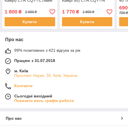
Камрі) CTR CQT-7L Лівий
Камрі 50) CTR CQT-7R
40 Т
Кор
690
1 800
1 770
₴
₴
2 000 ₴
1 800 ₴
700 ₴
Купити
Купити
Про нас
99% позитивних з 421 відгука за рік
Працює з 31.07.2018
м. Київ
Проспект Науки, 35, Київ, Україна
Контакти
Сьогодні вихідний
Показати весь графік роботи
Про нас