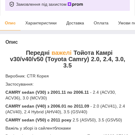
Замовлення під захистом
Опис
Характеристики
Доставка
Оплата
Умови п
Опис
Передні
важелі
Тойота Камрі
v30/v40/v50 (Toyota Camry) 2.0, 2.4, 3.0,
3.5
Виробник: CTR Корея
Застосування:
CAMRY sedan (V30) з 2001.11 по 2006.11
- 2.4 (ACV30,
ACV36), 3.0 (MCV30)
CAMRY sedan (V40) з 2006.01 по 2011.09
- 2.0 (ACV41), 2.4
(ACV40), 2.4 Hybrid (AHV40), 3.5 (GSV40)
CAMRY sedan (V50) с 2011
року
2.5 (ASV50), 3.5 (GSV50)
Важіль у зборі із сайлентблоками