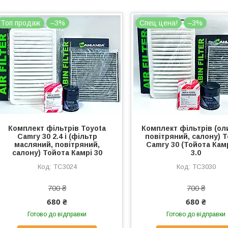
Топ продаж
–3%
Спец цена!
–3%
Комплект фільтрів Toyota
Комплект фільтрів (ол
Camry 30 2.4 i (фільтр
повітряний, салону) T
масляний, повітряний,
Camry 30 (Тойота Камр
салону) Тойота Камрі 30
3.0
TC3024
TC3030
700 ₴
700 ₴
680 ₴
680 ₴
Готово до відправки
Готово до відправки